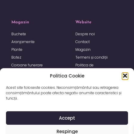
Magazin
Website
Buchete
Despre noi
Aranjamente
Contact
Plante
Magazin
Botez
Termeni și condiții
Coroane funerare
Politica de
confidențialitate
Politica Cookie
Politica de utilizare Cookie
Acest site foloseste cookies. Neconsimțământul sau retragerea
consimțământului poate afecta negativ anumite caracteristici și
funcții.
Accept
Respinge