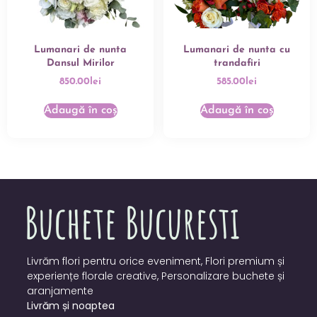
Lumanari de nunta
Lumanari de nunta cu
Dansul Mirilor
trandafiri
850.00
lei
585.00
lei
Adaugă în coș
Adaugă în coș
Livrăm flori pentru orice eveniment, Flori premium și
experiențe florale creative, Personalizare buchete și
aranjamente
Livrăm și noaptea