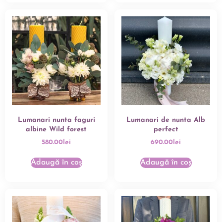
Lumanari nunta faguri
Lumanari de nunta Alb
albine Wild forest
perfect
580.00
lei
690.00
lei
Adaugă în coș
Adaugă în coș