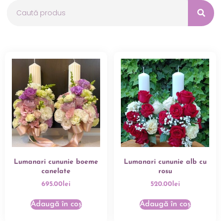
Lumanari cununie boeme
Lumanari cununie alb cu
canelate
rosu
695.00
lei
520.00
lei
Adaugă în coș
Adaugă în coș