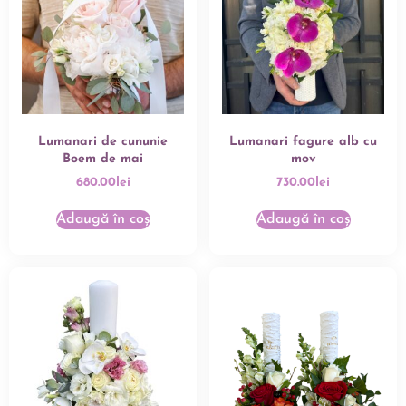
Lumanari de cununie
Lumanari fagure alb cu
Boem de mai
mov
680.00
lei
730.00
lei
Adaugă în coș
Adaugă în coș