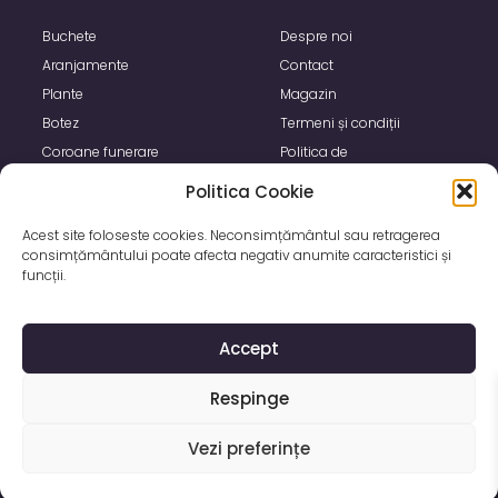
Buchete
Despre noi
Aranjamente
Contact
Plante
Magazin
Botez
Termeni și condiții
Coroane funerare
Politica de
confidențialitate
Politica Cookie
Politica de utilizare Cookie
Acest site foloseste cookies. Neconsimțământul sau retragerea
consimțământului poate afecta negativ anumite caracteristici și
funcții.
Accept
Respinge
Vezi preferințe
© 2024 BucheteBucuresti.Ro, Toate drepturile rezervate. Powered by wrk.