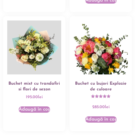
Adaugă în coș
Buchet mixt cu trandafiri
Buchet cu bujori Explozie
si flori de sezon
de culoare
195.00
lei
Evaluat la
5.00
285.00
lei
din 5
Adaugă în coș
Adaugă în coș