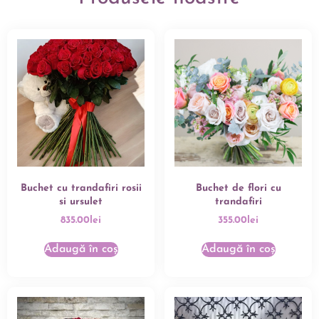
Buchet cu trandafiri rosii
Buchet de flori cu
si ursulet
trandafiri
835.00
lei
355.00
lei
Adaugă în coș
Adaugă în coș