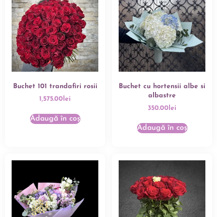
Buchet 101 trandafiri rosii
Buchet cu hortensii albe si
albastre
1,575.00
lei
350.00
lei
Adaugă în coș
Adaugă în coș