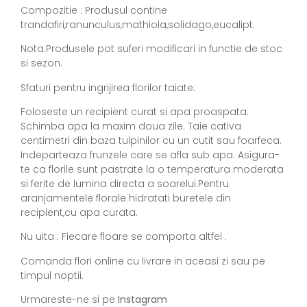
Compozitie : Produsul contine
trandafiri,ranunculus,mathiola,solidago,eucalipt.
Nota:Produsele pot suferi modificari in functie de stoc
si sezon.
Sfaturi pentru ingrijirea florilor taiate:
Foloseste un recipient curat si apa proaspata.
Schimba apa la maxim doua zile. Taie cativa
centimetri din baza tulpinilor cu un cutit sau foarfeca.
Indeparteaza frunzele care se afla sub apa. Asigura-
te ca florile sunt pastrate la o temperatura moderata
si ferite de lumina directa a soarelui.Pentru
aranjamentele florale hidratati buretele din
recipient,cu apa curata.
Nu uita : Fiecare floare se comporta altfel .
Comanda flori online cu livrare in aceasi zi sau pe
timpul noptii.
Urmareste-ne si pe
Instagram