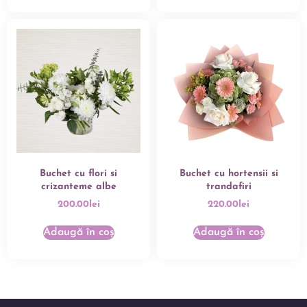
Buchet cu flori si
Buchet cu hortensii si
crizanteme albe
trandafiri
200.00
lei
220.00
lei
Adaugă în coș
Adaugă în coș