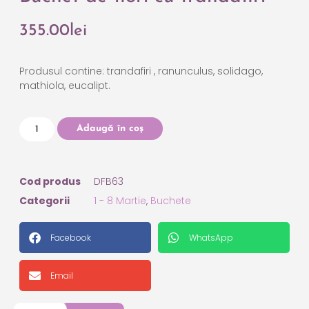
355.00
lei
Produsul contine: trandafiri , ranunculus, solidago,
mathiola, eucalipt.
Adaugă în coș
Cod produs
DFB63
Categorii
1 - 8 Martie
,
Buchete
Facebook
WhatsApp
Email