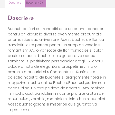
Descriere
Recenzii (0)
Descriere
Buchet
de flori cu trandafiri este un buchet conceput
pentru a fi daruit la diverse evenimente precum zile
onomastice sau aniversare. Acest buchet de flori cu
trandafiri este perfect pentru un strop de veselie si
romantism .Cu o varietate de flori frumoase si culori
pastelate acest buchet cu siguranta va aduce
zambete si pozitivitate persoanelor dragi . Buchetul
aduce o nota de eleganta si prospetime , fiind o
expresie a bucuriei si rafinamentului . Rasfoieste
colectia noastra de buchete si aranjamente florale in
magazinul nostru online BucheteBucuresti,cu livrare in
aceasi zi sau livrare pe timp de noapte . Am imbinat
in mod placut trandafirii in nuante prafuite alaturi de
ranunculus , zambile, mathiola si lisianthus si eucalipt.
Acest buchet galant si misterios cu siguranta va
impresiona .