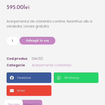
595.00
lei
Aranjamentul de cristelnita contine: lisianthus alb si
verdeata. Livrare gratuita.
Adaugă în coș
Cod produs
DAC02
Categorie
Aranjamente Cristelniță
Facebook
WhatsApp
Email
Descriere
Recenzii (0)