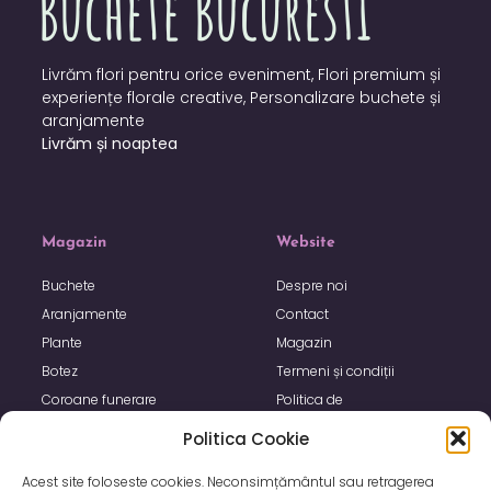
Livrăm flori pentru orice eveniment, Flori premium și
experiențe florale creative, Personalizare buchete și
aranjamente
Livrăm și noaptea
Magazin
Website
Buchete
Despre noi
Aranjamente
Contact
Plante
Magazin
Botez
Termeni și condiții
Coroane funerare
Politica de
confidențialitate
Politica Cookie
Politica de utilizare Cookie
Acest site foloseste cookies. Neconsimțământul sau retragerea