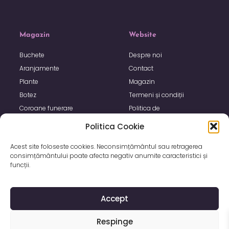
Magazin
Website
Buchete
Despre noi
Aranjamente
Contact
Plante
Magazin
Botez
Termeni și condiții
Coroane funerare
Politica de
confidențialitate
Politica Cookie
Politica de utilizare Cookie
Acest site foloseste cookies. Neconsimțământul sau retragerea
consimțământului poate afecta negativ anumite caracteristici și
funcții.
Accept
Respinge