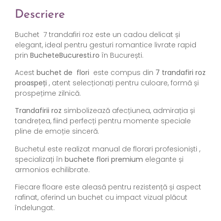
Descriere
Buchet
7 trandafiri roz este un cadou delicat și
elegant, ideal pentru gesturi romantice livrate rapid
prin
BucheteBucuresti.ro
în București.
Acest
buchet de flori
este compus din
7 trandafiri roz
proaspeți
, atent selecționați pentru culoare, formă și
prospețime zilnică.
Trandafirii roz
simbolizează afecțiunea, admirația și
tandrețea, fiind perfecți pentru momente speciale
pline de emoție sinceră.
Buchetul este realizat manual de florari profesioniști ,
specializați în
buchete flori premium
elegante și
armonios echilibrate.
Fiecare floare este aleasă pentru rezistență și aspect
rafinat, oferind un buchet cu impact vizual plăcut
îndelungat.