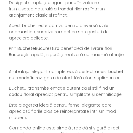
Designul simplu și elegant pune în valoare
frumusețea naturală a
trandafirilor roz
într-un
aranjament clasic și rafinat.
Acest buchet este potrivit pentru aniversări, zile
onomastice, surprize romantice sau gesturi de
apreciere delicate.
Prin
BucheteBucuresti.ro
beneficiezi de
livrare flori
București
rapidă , sigură și realizată cu maximă atenție
.
Ambalajul elegant completează perfect acest
buchet
cu trandafiri roz
, gata de oferit fără efort suplimentar.
Buchetul transmite emoție autentică și stil, fiind un
cadou floral
apreciat pentru simplitate și semnificație.
Este alegerea ideală pentru femei elegante care
apreciază florile clasice reinterpretate într-un mod
modern.
Comanda online este simplă , rapidă și sigură direct