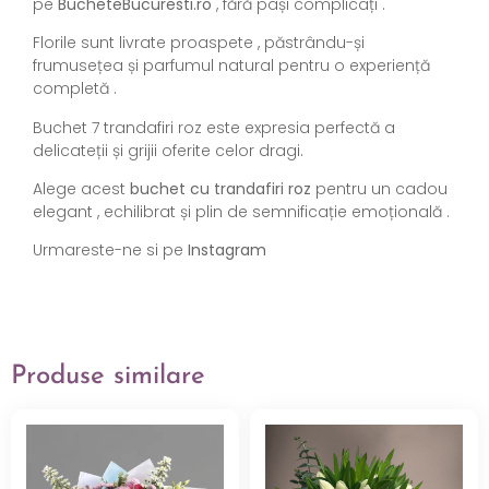
pe
BucheteBucuresti.ro
, fără pași complicați .
Florile sunt livrate proaspete , păstrându-și
frumusețea și parfumul natural pentru o experiență
completă .
Buchet 7 trandafiri roz este expresia perfectă a
delicateții și grijii oferite celor dragi.
Alege acest
buchet cu trandafiri roz
pentru un cadou
elegant , echilibrat și plin de semnificație emoțională .
Urmareste-ne si pe
Instagram
Produse similare