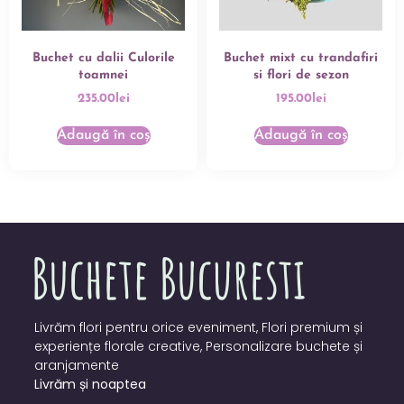
Buchet cu dalii Culorile
Buchet mixt cu trandafiri
toamnei
si flori de sezon
235.00
lei
195.00
lei
Adaugă în coș
Adaugă în coș
Livrăm flori pentru orice eveniment, Flori premium și
experiențe florale creative, Personalizare buchete și
aranjamente
Livrăm și noaptea