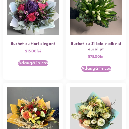
Buchet cu flori elegant
Buchet cu 31 lalele albe si
eucalipt
215.00
lei
275.00
lei
Adaugă în coș
Adaugă în coș