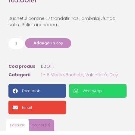
165.00
lei
Buchetul contine : 7 trandafiri roz , ambalaj , funda
satin . Felicitare cadou .
Adaugă în coș
Cod produs
BBO111
Categorii
1 - 8 Martie
,
Buchete
,
Valentine's Day
Facebook
WhatsApp
Email
Descriere
Recenzii (0)