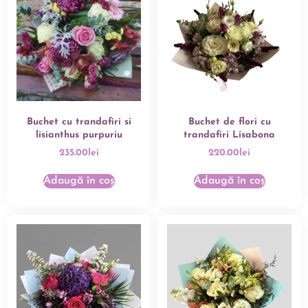
Buchet cu trandafiri si
Buchet de flori cu
lisianthus purpuriu
trandafiri Lisabona
235.00
lei
220.00
lei
Adaugă în coș
Adaugă în coș