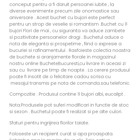
conceput pentru a fi daruit persoanei iubite , la
diverse evenimente precum zile onomastice sau
aniversare . Acest buchet cu bujori este perfect
pentru un strop de veselie si romantism .Buchet cu 11
bujori Flori de mai , cu siguranta va aduce zambete
si pozitivitate persoanelor dragi . Buchetul aduce o
nota de eleganta si prospetime , fiind o expresie a
bucuriei si rafinamentului . Rasfoieste colectia noastra
de buchete si aranjamente florale in magazinul
nostru online BucheteBucuresti,cu livrare in aceasi zi
sau cu livrare pe timp de noapte . La cerere produsul
poate fi insotit de o felicitare cadou scrisa cu
mesajul transmis pe nota de comanda.sau telefonic.
Compozitie : Produsul contine 11 bujori albi, eucalipt .
Nota:Produsele pot suferi modificari in functie de stoc
si sezon . Buchetul poate fi realizat si pe alte culori.
Sfaturi pentru ingrijirea florilor taiate:
Foloseste un recipient curat si apa proaspata.