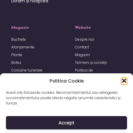
Livrăm și noaptea
Magazin
Website
Buchete
Despre noi
Aranjamente
Contact
Plante
Magazin
Botez
Termeni și condiții
Coroane funerare
Politica de
confidențialitate
Politica Cookie
Politica de utilizare Cookie
Acest site foloseste cookies. Neconsimțământul sau retragerea
consimțământului poate afecta negativ anumite caracteristici și
funcții.
Accept