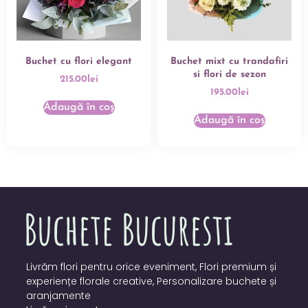
Buchet cu flori elegant
Buchet mixt cu trandafiri
si flori de sezon
215.00
lei
195.00
lei
Adaugă în coș
Adaugă în coș
Livrăm flori pentru orice eveniment, Flori premium și
experiențe florale creative, Personalizare buchete și
aranjamente