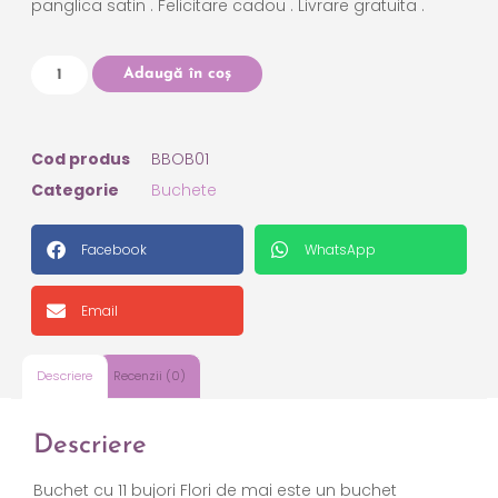
panglica satin . Felicitare cadou . Livrare gratuita .
Adaugă în coș
Cod produs
BBOB01
Categorie
Buchete
Facebook
WhatsApp
Email
Descriere
Recenzii (0)
Descriere
Buchet
cu 11 bujori Flori de mai este un buchet