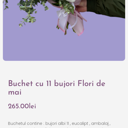
Buchet cu 11 bujori Flori de
mai
265.00
lei
Buchetul contine : bujori albi 11 , eucalipt , ambalaj ,