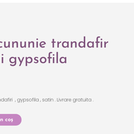
cununie trandafir
i gypsofila
firi , gypsofila , satin . Livrare gratuita .
n coș