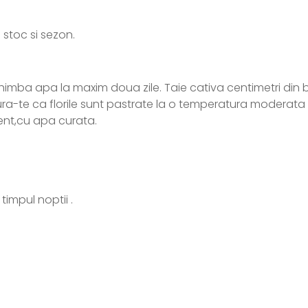
 stoc si sezon.
imba apa la maxim doua zile. Taie cativa centimetri din ba
a-te ca florile sunt pastrate la o temperatura moderata si
ient,cu apa curata.
timpul noptii .