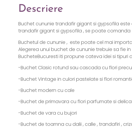
Descriere
Buchet
cununie trandafir gigant si gypsofila est
trandafir gigant si gypsofila , se poate comanda 
Buchetul de cununie , este poate cel mai importan
Alegerea unui buchet de cununie trebuie sa fie in a
BucheteBucuresti iti propune cateva idei si tipuri
-Buchet Clasic rotund sau cascada cu flori precum tr
-Buchet Vintage in culori pastelate si flori romant
-Buchet modern cu cale
-Buchet de primavara cu flori parfumate si delicate
-Buchet de vara cu bujori
-Buchet de toamna cu dalii , calle , trandafiri , cr