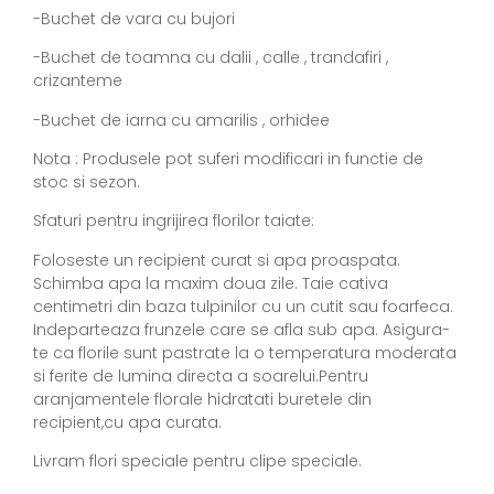
-Buchet de vara cu bujori
-Buchet de toamna cu dalii , calle , trandafiri ,
crizanteme
-Buchet de iarna cu amarilis , orhidee
Nota : Produsele pot suferi modificari in functie de
stoc si sezon.
Sfaturi pentru ingrijirea florilor taiate:
Foloseste un recipient curat si apa proaspata.
Schimba apa la maxim doua zile. Taie cativa
centimetri din baza tulpinilor cu un cutit sau foarfeca.
Indeparteaza frunzele care se afla sub apa. Asigura-
te ca florile sunt pastrate la o temperatura moderata
si ferite de lumina directa a soarelui.Pentru
aranjamentele florale hidratati buretele din
recipient,cu apa curata.
Livram flori speciale pentru clipe speciale.