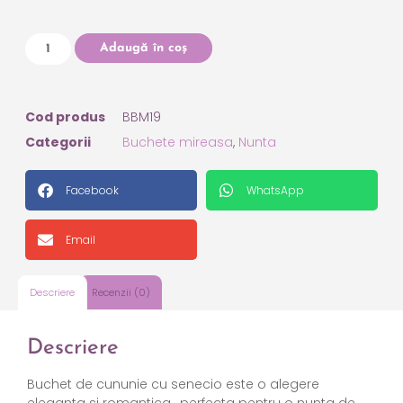
Adaugă în coș
Cod produs
BBM19
Categorii
Buchete mireasa
,
Nunta
Facebook
WhatsApp
Email
Descriere
Recenzii (0)
Descriere
Buchet
de cununie cu senecio este o alegere