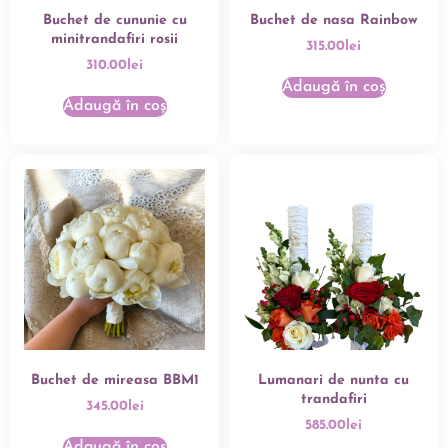
Buchet de cununie cu
Buchet de nasa Rainbow
minitrandafiri rosii
315.00
lei
310.00
lei
Adaugă în coș
Adaugă în coș
Buchet de mireasa BBM1
Lumanari de nunta cu
trandafiri
345.00
lei
585.00
lei
Adaugă în coș