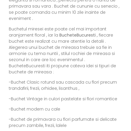
eleganta si romantica , perfecta pentru o nunta de
primavara sau vara . Buchet de cununie cu senecio ,
se poate comanda cu minim 10 zile inainte de
eveniment .
Buchetul miresei este poate cel mai important
aranjament floral , iar la
BucheteBucuresti ,
fiecare
buchet este realizat cu mare atentie la detalii .
Alegerea unui buchet de mireasa trebuie sa fie in
armonie cu tema nuntii , stilul rochiei de mireasa si
sezonul in care are loc evenimentul .
BucheteBucuresti iti propune cateva idei si tipuri de
buchete de mireasa :
-Buchet Clasic rotund sau cascada cu flori precum
trandafirii, frezii, orhidee, lisanthus ,
-Buchet Vintage in culori pastelate si flori romantice
-Buchet modern cu cale
-Buchet de primavara cu flori parfumate si delicate
precum zambile, frezii, lalele