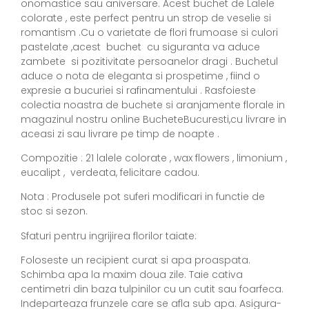
onomastice sau aniversare. Acest buchet de Lalele
colorate , este perfect pentru un strop de veselie si
romantism .Cu o varietate de flori frumoase si culori
pastelate ,acest buchet cu siguranta va aduce
zambete si pozitivitate persoanelor dragi . Buchetul
aduce o nota de eleganta si prospetime , fiind o
expresie a bucuriei si rafinamentului . Rasfoieste
colectia noastra de buchete si aranjamente florale in
magazinul nostru online BucheteBucuresti,cu livrare in
aceasi zi sau livrare pe timp de noapte .
Compozitie : 21 lalele colorate , wax flowers , limonium ,
eucalipt , verdeata, felicitare cadou.
Nota : Produsele pot suferi modificari in functie de
stoc si sezon.
Sfaturi pentru ingrijirea florilor taiate:
Foloseste un recipient curat si apa proaspata.
Schimba apa la maxim doua zile. Taie cativa
centimetri din baza tulpinilor cu un cutit sau foarfeca.
Indeparteaza frunzele care se afla sub apa. Asigura-