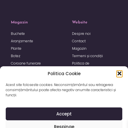
Magazin
Website
Buchete
Despre noi
Aranjamente
Contact
Plante
Magazin
Botez
Termeni și condiții
Coroane funerare
Politica de
confidențialitate
Politica Cookie
Politica de utilizare Cookie
Acest site foloseste cookies. Neconsimțământul sau retragerea
consimțământului poate afecta negativ anumite caracteristici și
funcții.
Accept
Respinge