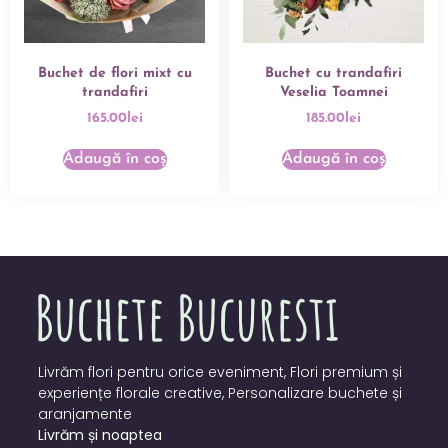
Buchet de flori mixt cu
Buchet cu trandafiri
trandafiri
Veselia Toamnei
165.00
lei
185.00
lei
Adaugă în coș
Adaugă în coș
Livrăm flori pentru orice eveniment, Flori premium și
experiențe florale creative, Personalizare buchete și
aranjamente
Livrăm și noaptea