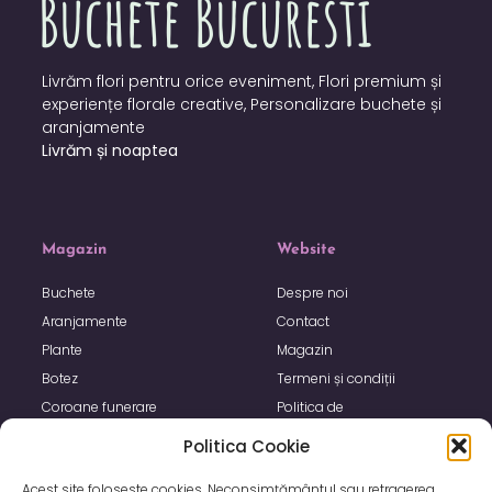
Livrăm flori pentru orice eveniment, Flori premium și
experiențe florale creative, Personalizare buchete și
aranjamente
Livrăm și noaptea
Magazin
Website
Buchete
Despre noi
Aranjamente
Contact
Plante
Magazin
Botez
Termeni și condiții
Coroane funerare
Politica de
confidențialitate
Politica Cookie
Politica de utilizare Cookie
Acest site foloseste cookies. Neconsimțământul sau retragerea