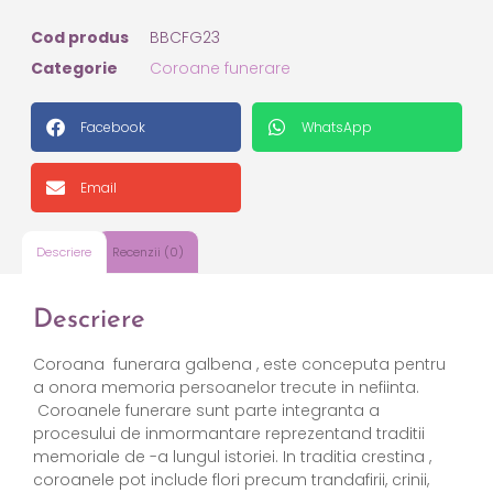
Cod produs
BBCFG23
Categorie
Coroane funerare
Facebook
WhatsApp
Email
Descriere
Recenzii (0)
Descriere
Coroana
funerara galbena , este conceputa pentru
a onora memoria persoanelor trecute in nefiinta.
Coroanele funerare sunt parte integranta a
procesului de inmormantare reprezentand traditii
memoriale de -a lungul istoriei. In traditia crestina ,
coroanele pot include flori precum trandafirii, crinii,