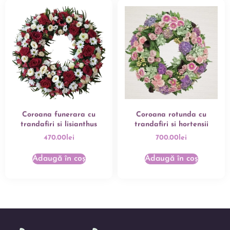
Coroana funerara cu
Coroana rotunda cu
trandafiri si lisianthus
trandafiri si hortensii
470.00
lei
700.00
lei
Adaugă în coș
Adaugă în coș