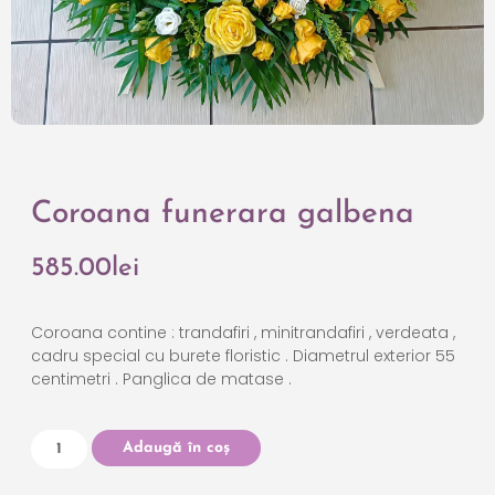
Coroana funerara galbena
585.00
lei
Coroana contine : trandafiri , minitrandafiri , verdeata ,
cadru special cu burete floristic . Diametrul exterior 55
centimetri . Panglica de matase .
Adaugă în coș