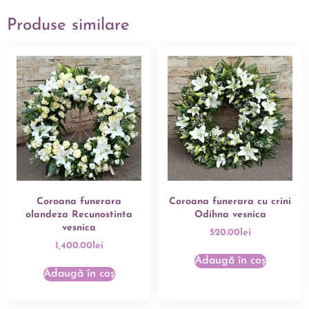
Produse similare
Coroana funerara
Coroana funerara cu crini
olandeza Recunostinta
Odihna vesnica
vesnica
520.00
lei
1,400.00
lei
Adaugă în coș
Adaugă în coș