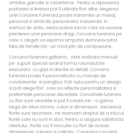
orhidee, garoafe si crizanteme . Pentru a reprezenta
puritatea si linistea pot fi utilizate flori albe. Alegerea
unei Coroane Funerara poate transmite un mesaj
personal si simbolic persoanelor indurerate .In
vremuri de doliu , exista putine lucruri care sa usureze
pierderea unei persoane dragi .Coroana funerara pe
care o alegeti va exprima simpatia dumneavostra
fata de familie intr- un mod plin de compasiune .
Coroana funerara galbena , este realizata manual
pe suport special avand forma rotunda.Este
executata cu grija si atentie la detalii. Coroana
funerara poate fi personalizata cu mesaje de
condoleante si panglica .Poti opta pentru un design
si poti alege flori care sa reflecte personalitatea si
preferintele persoanei decedate .Coroanele funerare
cu flori sunt versatile si pot fi create intr –o gama
larga de stiluri ,forma, culori si dimensiuni. Deoarece
florile sunt sezoniere , ne rezervam dreptul de a inlocui
florile care nu sunt in stoc. Pentru a asigura satisfactia
clientului , florile vor fi inlocuite cu flori de aceasi
dimensiune ,culoare si calitate.. Cumpara coroane