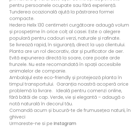
pentru persoanele ocupate sau fără experiență.
Tunderea ocazională ajută la păstrarea formei
compacte.
Hedera Helix 130 centimetri curgătoare adaugă volum
și prospețime în orice colț al casei. Este o alegere
populară pentru cadouri verzi, naturale și rafinate.
Se livrează rapid, în siguranță, direct la ușa clientului.
Planta are un rol decorativ, dar și purificator de aer.
Evită expunerea directă la soare, care poate arde
frunzele. Nu este recomandată în spații accesibile
animalelor de companie.
Ambalajul este eco-friendly și protejează planta în
timpul transportului. Garanția noastră acoperă orice
problemă la livrare. Ideală pentru comenzi online,
fără bătăi de cap. Verde, vie și elegantă – adaugă o
notă naturală în decorul tău.
Comandă acum și bucură-te de frumusețea naturii, în
ghiveci
Urmareste-ne si pe
Instagram