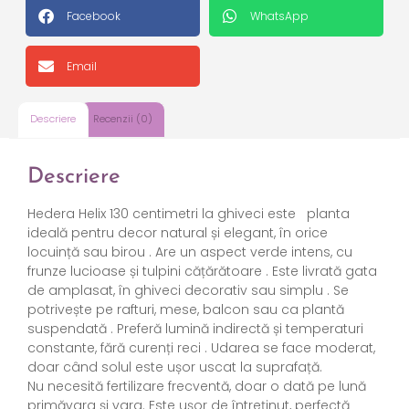
Facebook
WhatsApp
Email
Descriere
Recenzii (0)
Descriere
Hedera Helix 130 centimetri la ghiveci este
planta
ideală pentru decor natural și elegant, în orice
locuință sau birou . Are un aspect verde intens, cu
frunze lucioase și tulpini cățărătoare . Este livrată gata
de amplasat, în ghiveci decorativ sau simplu . Se
potrivește pe rafturi, mese, balcon sau ca plantă
suspendată . Preferă lumină indirectă și temperaturi
constante, fără curenți reci . Udarea se face moderat,
doar când solul este ușor uscat la suprafață.
Nu necesită fertilizare frecventă, doar o dată pe lună
primăvara și vara. Este ușor de întreținut, perfectă