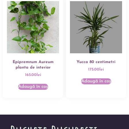
Epipremnum Aureum
Yucca 80 centimetri
planta de interior
175.00
lei
165.00
lei
Adaugă în coș
Adaugă în coș