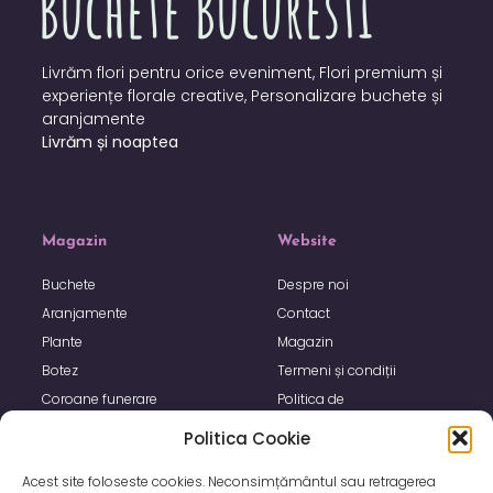
Livrăm flori pentru orice eveniment, Flori premium și
experiențe florale creative, Personalizare buchete și
aranjamente
Livrăm și noaptea
Magazin
Website
Buchete
Despre noi
Aranjamente
Contact
Plante
Magazin
Botez
Termeni și condiții
Coroane funerare
Politica de
confidențialitate
Politica Cookie
Politica de utilizare Cookie
Acest site foloseste cookies. Neconsimțământul sau retragerea