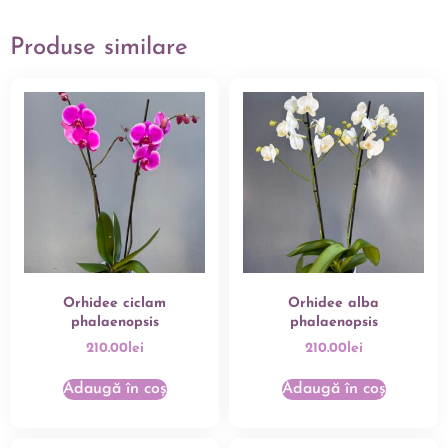
Produse similare
Orhidee ciclam
Orhidee alba
phalaenopsis
phalaenopsis
210.00
lei
210.00
lei
Adaugă în coș
Adaugă în coș